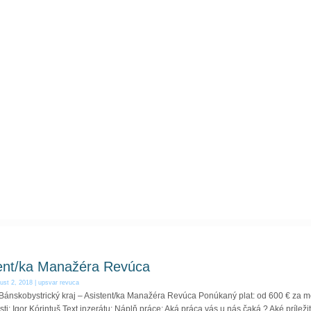
ent/ka Manažéra Revúca
ust 2, 2018
|
upsvar revuca
Bánskobystrický kraj – Asistent/ka Manažéra Revúca Ponúkaný plat: od 600 € za 
ti: Igor Kórintuš Text inzerátu: Náplň práce: Aká práca vás u nás čaká ? Aké príleži