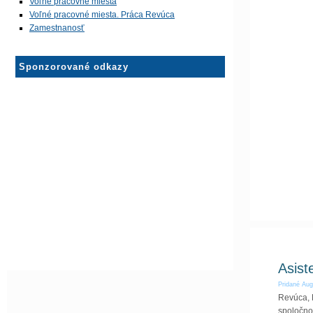
Voľné pracovné miesta
Voľné pracovné miesta. Práca Revúca
Zamestnanosť
Sponzorované odkazy
Asist
Pridané
Aug
Revúca, 
spoločnos