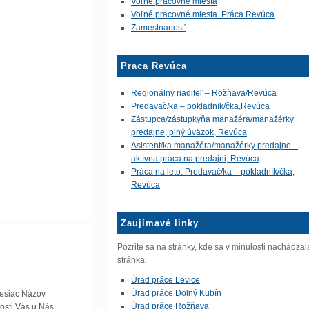
Voľné pracovné miesta
Voľné pracovné miesta. Práca Revúca
Zamestnanosť
Praca Revúca
Regionálny riaditeľ – Rožňava/Revúca
Predavač/ka – pokladník/čka,Revúca
Zástupca/zástupkyňa manažéra/manažérky
predajne, plný úväzok, Revúca
Asistent/ka manažéra/manažérky predajne –
aktívna práca na predajni, Revúca
Práca na leto: Predavač/ka – pokladník/čka,
Revúca
Zaujímavé linky
Pozrite sa na stránky, kde sa v minulosti nachádzal
stránka:
Úrad práce Levice
Úrad práce Dolný Kubín
mesiac Názov
Úrad práce Rožňava
tosti Vás u Nás